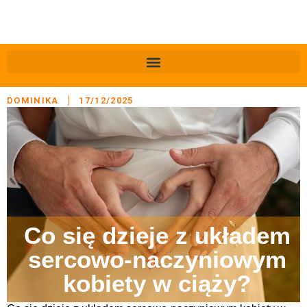
DOMINIKA
17/12/2025
Co się dzieje z układem
sercowo-naczyniowym
kobiety w ciąży?