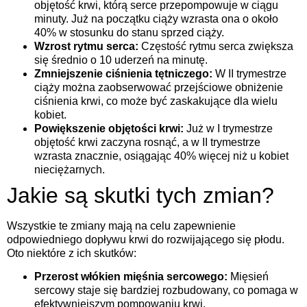
objętość krwi, którą serce przepompowuje w ciągu
minuty. Już na początku ciąży wzrasta ona o około
40% w stosunku do stanu sprzed ciąży.
Wzrost rytmu serca:
Częstość rytmu serca zwiększa
się średnio o 10 uderzeń na minutę.
Zmniejszenie ciśnienia tętniczego:
W II trymestrze
ciąży można zaobserwować przejściowe obniżenie
ciśnienia krwi, co może być zaskakujące dla wielu
kobiet.
Powiększenie objętości krwi:
Już w I trymestrze
objętość krwi zaczyna rosnąć, a w II trymestrze
wzrasta znacznie, osiągając 40% więcej niż u kobiet
nieciężarnych.
Jakie są skutki tych zmian?
Wszystkie te zmiany mają na celu zapewnienie
odpowiedniego dopływu krwi do rozwijającego się płodu.
Oto niektóre z ich skutków:
Przerost włókien mięśnia sercowego:
Mięsień
sercowy staje się bardziej rozbudowany, co pomaga w
efektywniejszym pompowaniu krwi.