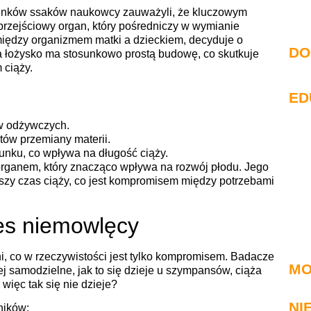
tunków ssaków naukowcy zauważyli, że kluczowym
przejściowy organ, który pośredniczy w wymianie
między organizmem matki a dzieckiem, decyduje o
DO
a łożysko ma stosunkowo prostą budowę, co skutkuje
ciąży.
ED
ów odżywczych.
tów przemiany materii.
unku, co wpływa na długość ciąży.
 organem, który znacząco wpływa na rozwój płodu. Jego
szy czas ciąży, co jest kompromisem między potrzebami
res niemowlęcy
i, co w rzeczywistości jest tylko kompromisem. Badacze
MO
iej samodzielne, jak to się dzieje u szympansów, ciąża
więc tak się nie dzieje?
NI
ników: