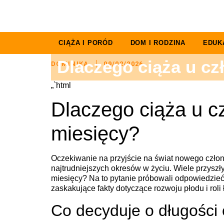
CIĄŻA I PORÓD
DOM I RODZINA
EDUK
Dlaczego ciąża u cz
DOMINIKA
09/02/2026
„`html
Dlaczego ciąża u c
miesięcy?
Oczekiwanie na przyjście na świat nowego członk
najtrudniejszych okresów w życiu. Wiele przyszł
miesięcy? Na to pytanie próbowali odpowiedzieć 
zaskakujące fakty dotyczące rozwoju płodu i roli 
Co decyduje o długości 