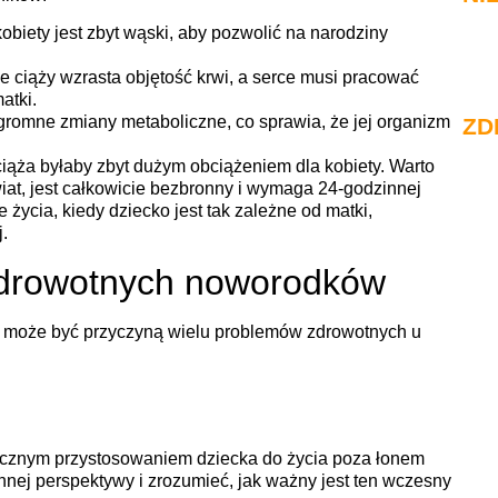
obiety jest zbyt wąski, aby pozwolić na narodziny
 ciąży wzrasta objętość krwi, a serce musi pracować
atki.
gromne zmiany metaboliczne, co sprawia, że jej organizm
ZD
 ciąża byłaby zbyt dużym obciążeniem dla kobiety. Warto
iat, jest całkowicie bezbronny i wymaga 24-godzinnej
 życia, kiedy dziecko jest tak zależne od matki,
.
zdrowotnych noworodków
ża może być przyczyną wielu problemów zdrowotnych u
cznym przystosowaniem dziecka do życia poza łonem
innej perspektywy i zrozumieć, jak ważny jest ten wczesny