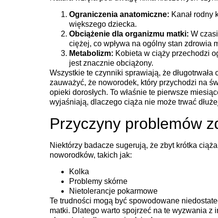
Ograniczenia anatomiczne:
Kanał rodny k
większego dziecka.
Obciążenie dla organizmu matki:
W czasie
ciężej, co wpływa na ogólny stan zdrowia m
Metabolizm:
Kobieta w ciąży przechodzi o
jest znacznie obciążony.
Wszystkie te czynniki sprawiają, że długotrwała
zauważyć, że noworodek, który przychodzi na św
opieki dorosłych. To właśnie te pierwsze miesiące
wyjaśniają, dlaczego ciąża nie może trwać dłużej
Przyczyny problemów 
Niektórzy badacze sugerują, że zbyt krótka cią
noworodków, takich jak:
Kolka
Problemy skórne
Nietolerancje pokarmowe
Te trudności mogą być spowodowane niedostate
matki. Dlatego warto spojrzeć na te wyzwania z 