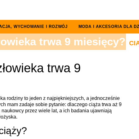
ACJA, WYCHOWANIE I ROZWÓJ
MODA I AKCESORIA DLA DZ
łowieka trwa 9 miesięcy?
CI
złowieka trwa 9
a rodziny to jeden z najpiękniejszych, a jednocześnie
ych mam zadaje sobie pytanie: dlaczego ciąża trwa aż 9
naukowcy przez wiele lat, a ich badania ujawniają
łożyska.
ciąży?