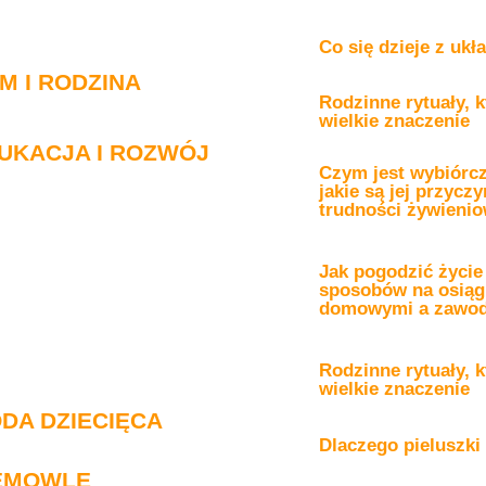
Co się dzieje z uk
M I RODZINA
Rodzinne rytuały, 
wielkie znaczenie
UKACJA I ROZWÓJ
Czym jest wybiórc
jakie są jej przyc
trudności żywieni
Jak pogodzić życie
sposobów na osiąg
domowymi a zawo
Rodzinne rytuały, 
wielkie znaczenie
DA DZIECIĘCA
Dlaczego pieluszki
EMOWLĘ