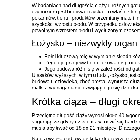
W badaniach nad długością ciąży u różnych ga
czynnikiem jest budowa łożyska. To właśnie ten 
pokarmów, tlenu i produktów przemiany materii 
szybkości wzrostu płodu. W przypadku człowiek
powolnym wzrostem płodu i wydłużonym czasem 
Łożysko – niezwykły organ
Pełni kluczową rolę w wymianie składnik
Reguluje przepływ tlenu i usuwanie produk
Jego budowa różni się w zależności od gat
U ssaków wyższych, w tym u ludzi, łożysko jest
budowa u człowieka, choć prosta, wymusza dłuż
matki a wymaganiami rozwijającego się dziecka.
Krótka ciąża – długi ok
Przeciętna długość ciąży wynosi około 40 tygodn
sugerują, że gdyby dzieci miały rodzić się bardz
musiałaby trwać od 18 do 21 miesięcy! Dlaczego 
Natura wzięła pod uwagę kilka kluczowych czyn