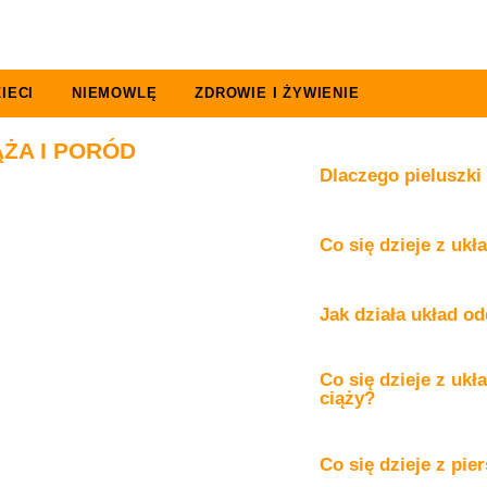
IECI
NIEMOWLĘ
ZDROWIE I ŻYWIENIE
ĄŻA I PORÓD
Dlaczego pieluszki
Co się dzieje z uk
Jak działa układ o
Co się dzieje z u
ciąży?
Co się dzieje z pie