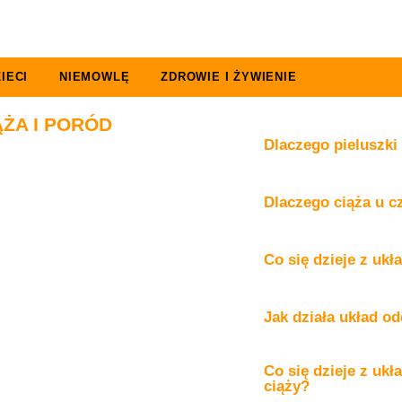
IECI
NIEMOWLĘ
ZDROWIE I ŻYWIENIE
ĄŻA I PORÓD
Dlaczego pieluszki
Dlaczego ciąża u c
Co się dzieje z uk
Jak działa układ o
Co się dzieje z u
ciąży?