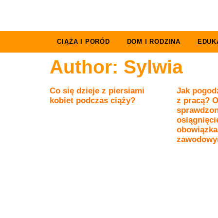
CIĄŻA I PORÓD
DOM I RODZINA
EDUK
Author:
Sylwia
Co się dzieje z piersiami
Jak pogodz
kobiet podczas ciąży?
z pracą? O
sprawdzon
osiągnięci
obowiązk
zawodowy