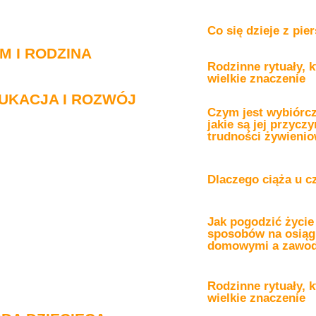
Co się dzieje z pie
M I RODZINA
Rodzinne rytuały, 
wielkie znaczenie
UKACJA I ROZWÓJ
Czym jest wybiórc
jakie są jej przyc
trudności żywieni
Dlaczego ciąża u c
Jak pogodzić życie
sposobów na osiąg
domowymi a zawo
Rodzinne rytuały, 
wielkie znaczenie