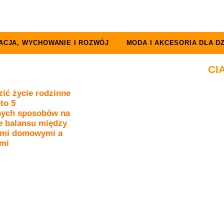
ACJA, WYCHOWANIE I ROZWÓJ
MODA I AKCESORIA DLA DZ
CI
ić życie rodzinne
to 5
ych sposobów na
e balansu między
ami domowymi a
mi